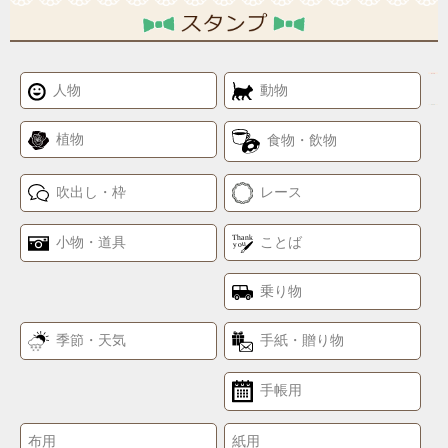
人物
動物
植物
食物・飲物
吹出し・枠
レース
小物・道具
ことば
乗り物
季節・天気
手紙・贈り物
手帳用
布用
紙用