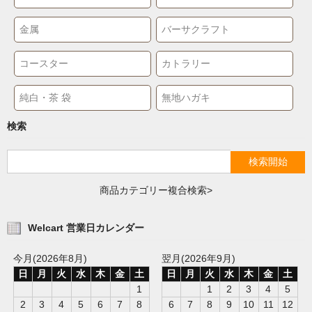
金属
バーサクラフト
コースター
カトラリー
純白・茶 袋
無地ハガキ
検索
商品カテゴリー複合検索>
Welcart 営業日カレンダー
今月(2026年8月)
翌月(2026年9月)
日
月
火
水
木
金
土
日
月
火
水
木
金
土
1
1
2
3
4
5
2
3
4
5
6
7
8
6
7
8
9
10
11
12