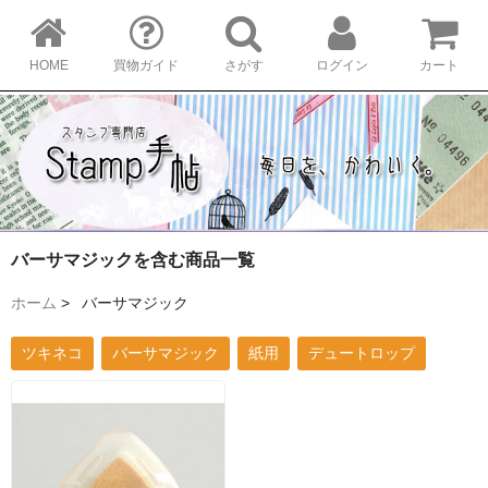
HOME
買物ガイド
さがす
ログイン
カート
バーサマジックを含む商品一覧
ホーム
>
バーサマジック
ツキネコ
バーサマジック
紙用
デュートロップ